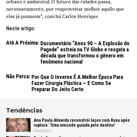
urbano e ambiental. O futuro das cidades passa,
necessariamente, por reaproveitar melhor aquilo que
elas já possuem”, conclui Carlos Henrique.
Neste artigo:
Até A Próxima:
Documentário “Anos 90 – A Explosão do
Pagode” estreia na TV Globo e resgata a
década que transformou o gênero em
fenômeno nacional
Não Perca:
Por Que O Inverno É A Melhor Época Para
Fazer Cirurgia Plástica — E Como Se
Preparar Do Jeito Certo
Tendências
Ana Paula Almeida reconstrói laços com Xuxa após
ruptura: ‘Uma amizade guiada pelo destino’
FAMOSOS