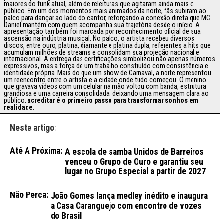
maiores do funk atual, além de releituras que agitaram ainda mais o
público. Em um dos momentos mais animados da noite, fãs subiram ao
palco para dançar ao lado do cantor, reforçando a conexão direta que MC
Daniel mantém com quem acompanha sua trajetória desde o início. A
apresentação também foi marcada por reconhecimento oficial de sua
ascensão na indústria musical. No palco, o artista recebeu diversos
discos, entre ouro, platina, diamante e platina dupla, referentes a hits que
acumulam milhões de streams e consolidam sua projeção nacional e
internacional. A entrega das certificações simbolizou não apenas números
expressivos, mas a força de um trabalho construído com consistência e
identidade própria. Mais do que um show de Carnaval, a noite representou
um reencontro entre o artista e a cidade onde tudo começou. O menino
que gravava vídeos com um celular na mão voltou com banda, estrutura
grandiosa e uma carreira consolidada, deixando uma mensagem clara ao
público:
acreditar é o primeiro passo para transformar sonhos em
realidade
.
Neste artigo:
Até A Próxima:
A escola de samba Unidos de Barreiros
venceu o Grupo de Ouro e garantiu seu
lugar no Grupo Especial a partir de 2027
Não Perca:
João Gomes lança medley inédito e inaugura
a Casa Caranguejo com encontro de vozes
do Brasil