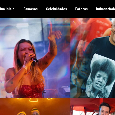
ina Inicial
Famosos
Celebridades
Fofocas
Influenciad