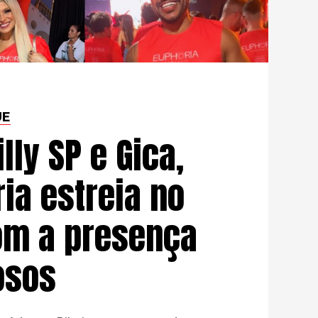
UE
ly SP e Gica,
ia estreia no
om a presença
osos