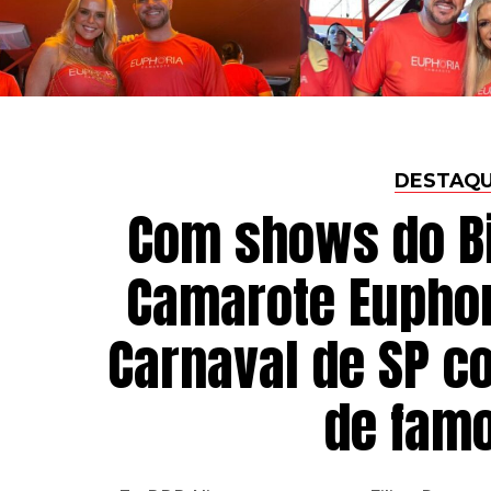
DESTAQ
Com shows do Bil
Camarote Euphor
Carnaval de SP c
de fam