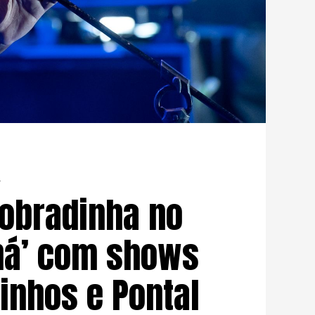
dobradinha no
ná’ com shows
inhos e Pontal