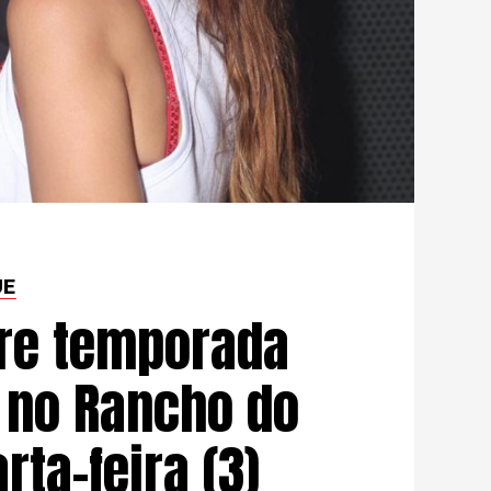
UE
re temporada
l no Rancho do
rta-feira (3)