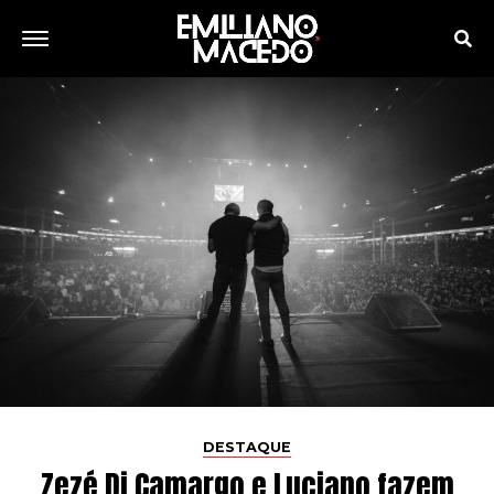
DESTAQUE
Zezé Di Camargo e Luciano fazem