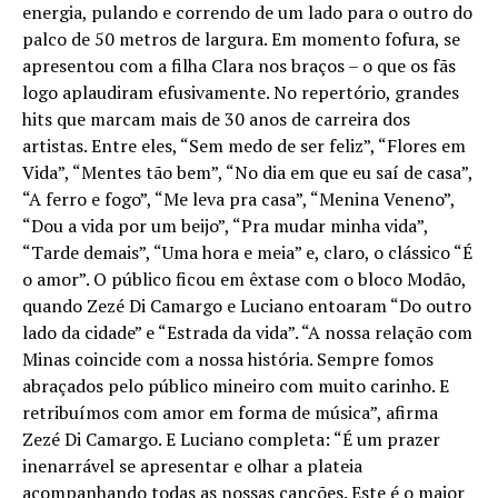
energia, pulando e correndo de um lado para o outro do
palco de 50 metros de largura. Em momento fofura, se
apresentou com a filha Clara nos braços – o que os fãs
logo aplaudiram efusivamente. No repertório, grandes
hits que marcam mais de 30 anos de carreira dos
artistas. Entre eles, “Sem medo de ser feliz”, “Flores em
Vida”, “Mentes tão bem”, “No dia em que eu saí de casa”,
“A ferro e fogo”, “Me leva pra casa”, “Menina Veneno”,
“Dou a vida por um beijo”, “Pra mudar minha vida”,
“Tarde demais”, “Uma hora e meia” e, claro, o clássico “É
o amor”. O público ficou em êxtase com o bloco Modão,
quando Zezé Di Camargo e Luciano entoaram “Do outro
lado da cidade” e “Estrada da vida”. “A nossa relação com
Minas coincide com a nossa história. Sempre fomos
abraçados pelo público mineiro com muito carinho. E
retribuímos com amor em forma de música”, afirma
Zezé Di Camargo. E Luciano completa: “É um prazer
inenarrável se apresentar e olhar a plateia
acompanhando todas as nossas canções. Este é o maior