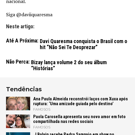
nacional.
Siga @daviiquaresma
Neste artigo:
Até A Próxima:
Davi Quaresma conquista o Brasil com o
hit “Não Sei Te Desprezar”
Não Perca:
Bizay lança volume 2 do seu álbum
“Histórias”
Tendências
Ana Paula Almeida reconstrói laços com Xuxa após
ruptura: ‘Uma amizade guiada pelo destino’
FAMOSOS
Paola Carosella apresenta seu novo amor em foto
compartilhada nas redes sociais
FAMOSOS
J Balvin recebe Pedro Sampaio em show no