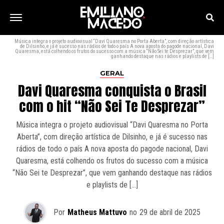
Música integra o projeto audiovisual “Davi Quaresma no Porta Aberta”, com direção artística
de Dilsinho, e já é sucesso nas rádios de todo o país A nova aposta do pagode nacional, Davi
Quaresma, está colhendo os frutos do sucesso com a música “Não Sei te Desprezar”, que vem
ganhando destaque nas rádios e playlists de […]
GERAL
Davi Quaresma conquista o Brasil
com o hit “Não Sei Te Desprezar”
Música integra o projeto audiovisual “Davi Quaresma no Porta
Aberta”, com direção artística de Dilsinho, e já é sucesso nas
rádios de todo o país A nova aposta do pagode nacional, Davi
Quaresma, está colhendo os frutos do sucesso com a música
“Não Sei te Desprezar”, que vem ganhando destaque nas rádios
e playlists de […]
Por
Matheus Mattuvo
no
29 de abril de 2025