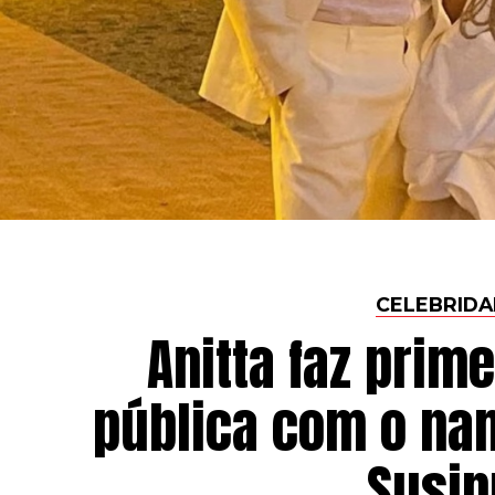
CELEBRIDA
Anitta faz prim
pública com o na
Susin