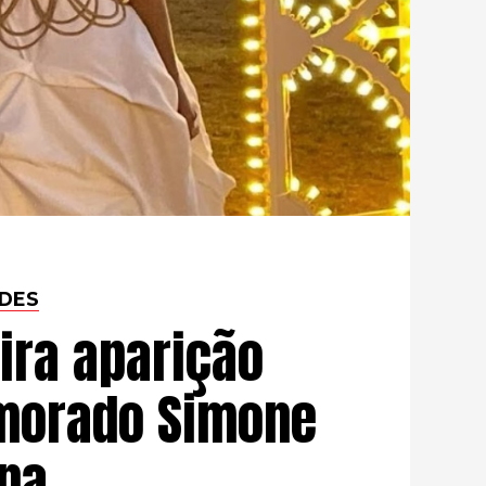
DES
eira aparição
morado Simone
na